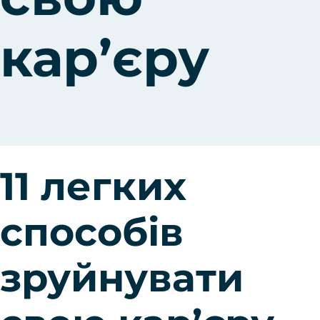
кар’єру
Консультація
11 легких
способів
зруйнувати