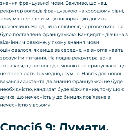
знання французької мови. Важливо, що наш
рекрутер володів французькою на хорошому рівні,
тому міг перевірити цю інформацію досить
професійно. На одній із співбесід чергове питання
було поставлене французькою. Кандидат – дівчина з
відмінним резюме, у якому знання мови
оцінювалося, як вище за середнє, не змогла навіть
зрозуміти питання. На подив рекрутера, вона
зізналася, що не володіє мовою і не припускала, що
це перевірять. І кумедно, і сумно. Навіть для нової
вакансії асистента, де знання французької не буде
необхідністю, кандидат буде відхилений, тому що є
думка, що нечесність у дрібницях пов’язана з
нечесністю у всьому
Спосіб 9: Думати,